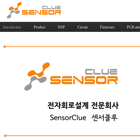
Introduction
Product
DSP
Circuit
Firmware
PCB art